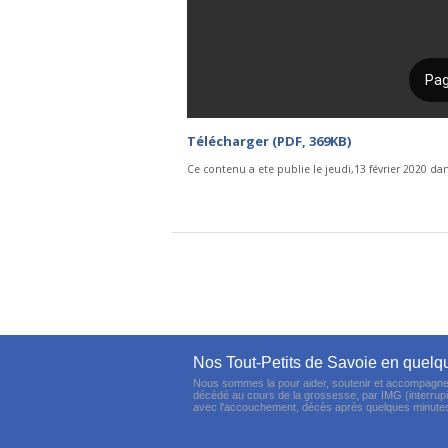
Télécharger (PDF, 369KB)
Ce contenu a ete publie le jeudi,13 février 2020 da
Nos Tout-Petits de Savoie en quelq
Nous sommes la pour aider, soutenir et accompagner l
décédé au cours de la grossesse, par IMG (interrupi
avec l'accouchement, décès après quelques minutes 