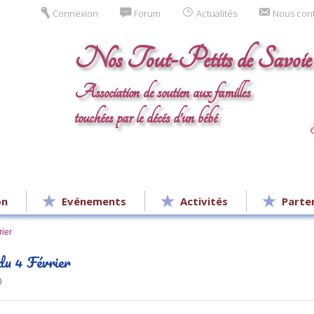
Connexion
Forum
Actualités
Nous con
Nos Tout-Petits de Savoie
Association de soutien aux familles
touchées par le décés d’un bébé
on
Evénements
Activités
Parte
ier
u 4 Février
0