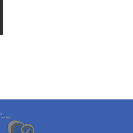
it
 en lien