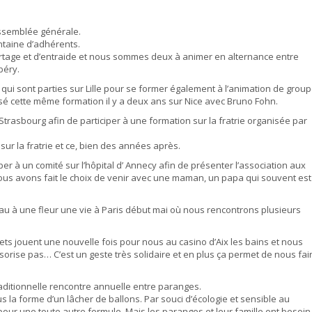
assemblée générale.
taine d’adhérents.
rtage et d’entraide et nous sommes deux à animer en alternance entre
béry.
 sont parties sur Lille pour se former également à l’animation de grou
isé cette même formation il y a deux ans sur Nice avec Bruno Fohn.
asbourg afin de participer à une formation sur la fratrie organisée par
 sur la fratrie et ce, bien des années après.
per à un comité sur l’hôpital d’ Annecy afin de présenter l’association aux
ous avons fait le choix de venir avec une maman, un papa qui souvent est
 à une fleur une vie à Paris début mai où nous rencontrons plusieurs
llets jouent une nouvelle fois pour nous au casino d’Aix les bains et nous
sorise pas… C’est un geste très solidaire et en plus ça permet de nous fai
traditionnelle rencontre annuelle entre paranges.
s la forme d’un lâcher de ballons. Par souci d’écologie et sensible au
r une toute autre formule. Mais les paranges et leur famille ont besoin