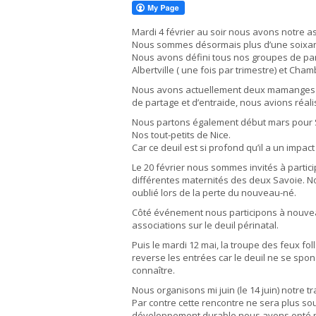
Mardi 4 février au soir nous avons notre 
Nous sommes désormais plus d’une soixan
Nous avons défini tous nos groupes de pa
Albertville ( une fois par trimestre) et Cham
Nous avons actuellement deux mamanges qui
de partage et d’entraide, nous avions réal
Nous partons également début mars pour Str
Nos tout-petits de Nice.
Car ce deuil est si profond qu’il a un impact
Le 20 février nous sommes invités à partici
différentes maternités des deux Savoie. N
oublié lors de la perte du nouveau-né.
Côté événement nous participons à nouveau
associations sur le deuil périnatal.
Puis le mardi 12 mai, la troupe des feux fo
reverse les entrées car le deuil ne se spon
connaître.
Nous organisons mi juin (le 14 juin) notre 
Par contre cette rencontre ne sera plus sou
développement durable nous avons opté pou