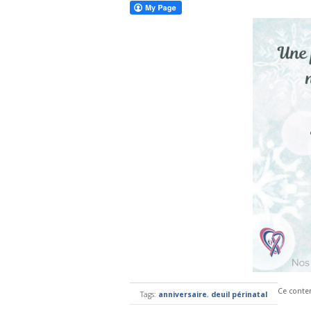
Ce conten
Tags:
anniversaire
,
deuil périnatal