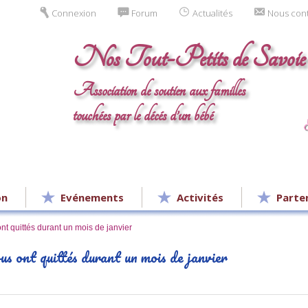
Connexion
Forum
Actualités
Nous con
Nos Tout-Petits de Savoie
Association de soutien aux familles
touchées par le décés d’un bébé
on
Evénements
Activités
Parte
 quittés durant un mois de janvier
us ont quittés durant un mois de janvier