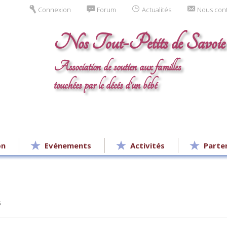
Connexion
Forum
Actualités
Nous con
Nos Tout-Petits de Savoie
Association de soutien aux familles
touchées par le décés d’un bébé
on
Evénements
Activités
Parte
5