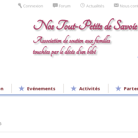
Connexion
Forum
Actualités
Nous con
Nos Tout-Petits de Savoie
Association de soutien aux familles
touchées par le décés d’un bébé
on
Evénements
Activités
Parte
5